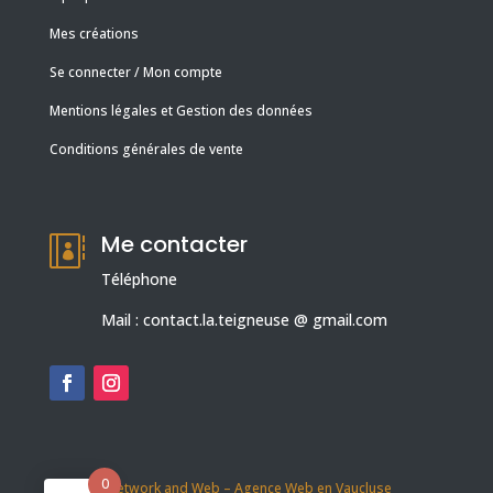
Mes créations
Se connecter / Mon compte
Mentions légales et Gestion des données
Conditions générales de vente
Me contacter

Téléphone
Mail : contact.la.teigneuse @ gmail.com
0
Création Network and Web – Agence Web en Vaucluse