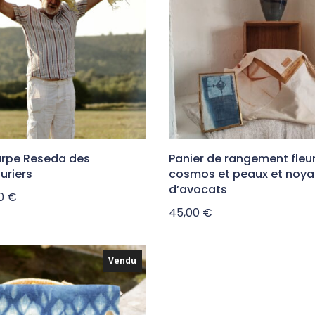
rpe Reseda des
Panier de rangement fleu
turiers
cosmos et peaux et noya
d’avocats
00
€
45,00
€
Vendu