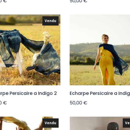
00
€
50,00
€
Vendu
rpe Persicaire a Indigo 2
Echarpe Persicaire a Indi
00
€
50,00
€
Vendu
Ve