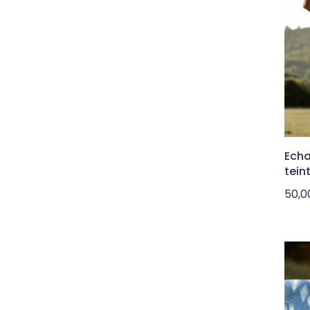
Echa
tein
50,