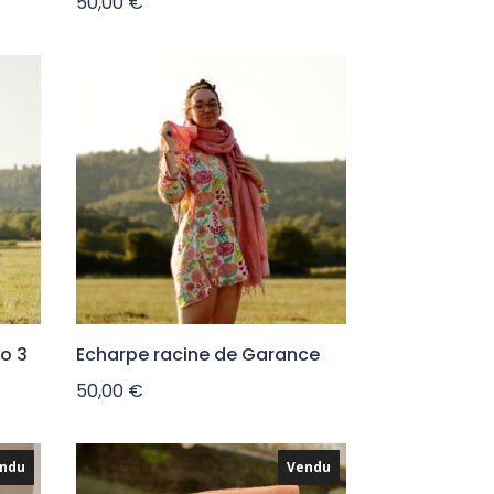
50,00
€
go 3
Echarpe racine de Garance
50,00
€
ndu
Vendu