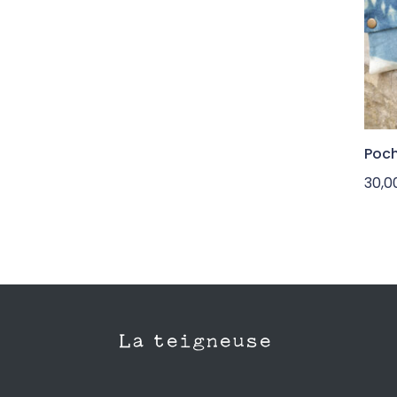
Poch
30,
La teigneuse