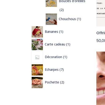
Boucles d'oreilles
2
2
produits
1
Chouchous
1
produit
1
Bananes
1
Offr
produit
50,
1
Carte cadeau
1
produit
1
Décoration
1
produit
7
Echarpes
7
produits
2
Pochette
2
produits