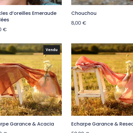
les d’oreilles Emeraude
Chouchou
dées
8,00
€
00
€
Vendu
rpe Garance & Acacia
Echarpe Garance & Rese