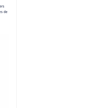
ers
es de