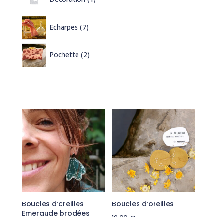
produit
7
Echarpes
7
produits
2
Pochette
2
produits
Boucles d’oreilles
Boucles d’oreilles
Emeraude brodées