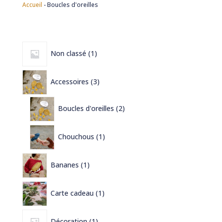
Accueil
-
Boucles d'oreilles
1
Non classé
1
produit
3
Accessoires
3
produits
2
Boucles d'oreilles
2
produits
1
Chouchous
1
produit
1
Bananes
1
produit
1
Carte cadeau
1
produit
1
Décoration
1