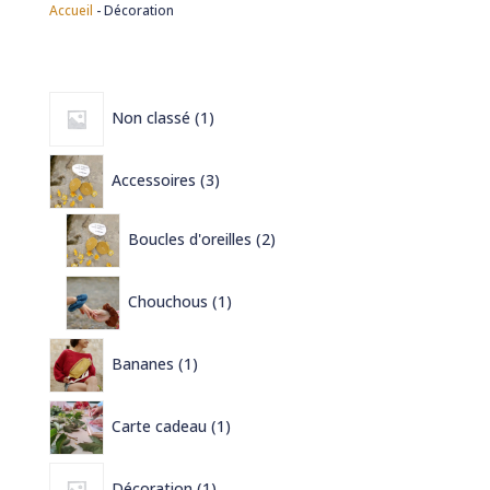
Accueil
-
Décoration
1
Non classé
1
produit
3
Accessoires
3
produits
2
Boucles d'oreilles
2
produits
1
Chouchous
1
produit
1
Bananes
1
produit
1
Carte cadeau
1
produit
1
Décoration
1