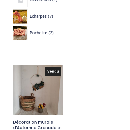
produit
7
Echarpes
7
produits
2
Pochette
2
produits
Vendu
Décoration murale
d’Automne Grenade et